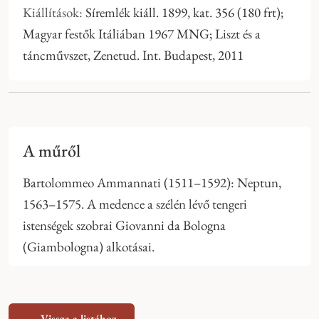
Kiállítások:
Síremlék kiáll. 1899, kat. 356 (180 frt);
Magyar festők Itáliában 1967 MNG; Liszt és a
táncművszet, Zenetud. Int. Budapest, 2011
A műről
Bartolommeo Ammannati (1511–1592): Neptun,
1563–1575. A medence a szélén lévő tengeri
istenségek szobrai Giovanni da Bologna
(Giambologna) alkotásai.
← Vissza a listához