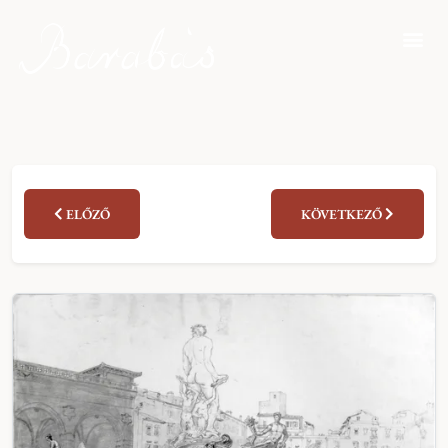
ELŐZŐ
KÖVETKEZŐ