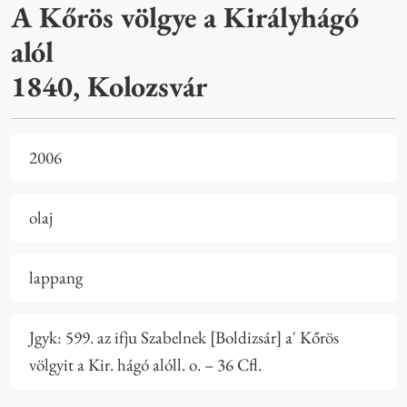
A Kőrös völgye a Királyhágó
alól
1840, Kolozsvár
2006
olaj
lappang
Jgyk: 599. az ifju Szabelnek [Boldizsár] a' Kőrös
völgyit a Kir. hágó alóll. o. – 36 Cfl.