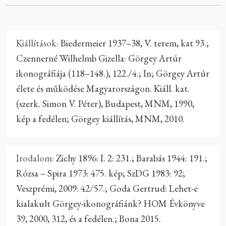
Kiállítások:
Biedermeier 1937–38, V. terem, kat 93.;
Czennerné Wilhelmb Gizella: Görgey Artúr
ikonográfiája (118–148.), 122./4.; In; Görgey Artúr
élete és működése Magyarországon. Kiáll. kat.
(szerk. Simon V. Péter), Budapest, MNM, 1990,
kép a fedélen; Görgey kiállítás, MNM, 2010.
Irodalom:
Zichy 1896: I. 2: 231.; Barabás 1944: 191.;
Rózsa – Spira 1973: 475. kép; SzDG 1983: 92;
Veszprémi, 2009: 42/57.; Goda Gertrud: Lehet-e
kialakult Görgey-ikonográfiánk? HOM Évkönyve
39, 2000, 312, és a fedélen.; Bona 2015.