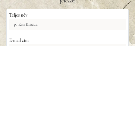
jelezze!
Teljes név
E-mail cím
Kép azonosító száma
Adatkiegészítés
Elolvastam és elfogadom az
Adatkezelési