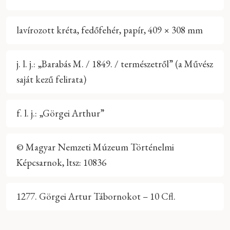
lavírozott kréta, fedőfehér, papír, 409 × 308 mm
j. l. j.: „Barabás M. / 1849. / természetről” (a Művész
saját kezű felirata)
f. l. j.: „Görgei Arthur”
© Magyar Nemzeti Múzeum Történelmi
Képcsarnok, ltsz: 10836
1277. Görgei Artur Tábornokot – 10 Cfl.