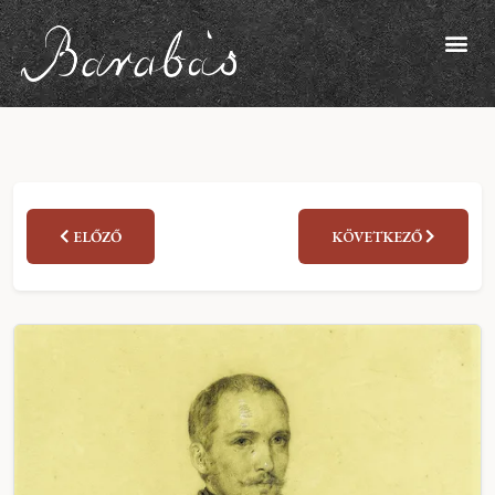
ELŐZŐ
KÖVETKEZŐ