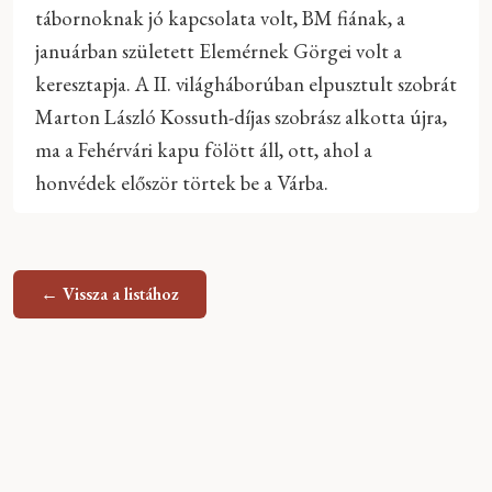
tábornoknak jó kapcsolata volt, BM fiának, a
januárban született Elemérnek Görgei volt a
keresztapja. A II. világháborúban elpusztult szobrát
Marton László Kossuth-díjas szobrász alkotta újra,
ma a Fehérvári kapu fölött áll, ott, ahol a
honvédek először törtek be a Várba.
← Vissza a listához